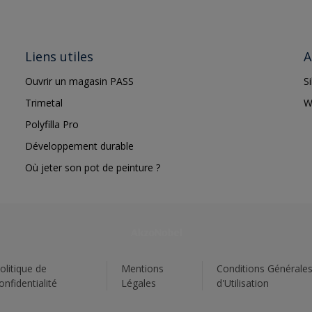
Liens utiles
A
Ouvrir un magasin PASS
S
Trimetal
W
Polyfilla Pro
Développement durable
Où jeter son pot de peinture ?
olitique de
Mentions
Conditions Générale
onfidentialité
Légales
d'Utilisation