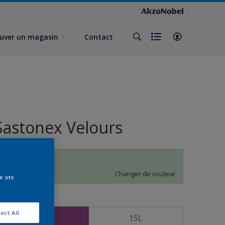
uver un magasin
Contact
Sastonex Velours
K9.07.82
Changer de couleur
e site
ormat
ect All
5L
15L