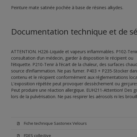
Peinture mate satinée pochée à base de résines alkydes.
Documentation technique et de sé
ATTENTION. H226-Liquide et vapeurs inflammables. P102-Tenir
consultation d’un médecin, garder à disposition le récipient ou
l’étiquette. P210-Tenir à l’écart de la chaleur, des surfaces cha
source d’inflammation. Ne pas fumer. P403 + P235-Stocker dans u
contenu et le récipient conformément aux réglementations local
L'exposition répétée peut provoquer dessèchement ou gerçures 
Peut produire une réaction allergique. EUH211-Attention! Des g
lors de la pulvérisation. Ne pas respirer les aérosols ni les bro
Fiche technique Sastonex Velours
FDES collective