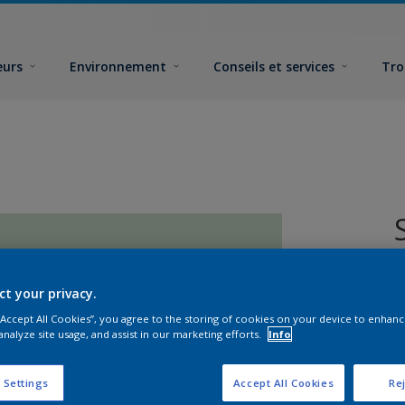
eurs
Environnement
Conseils et services
Tro
ct your privacy.
 “Accept All Cookies”, you agree to the storing of cookies on your device to enhanc
analyze site usage, and assist in our marketing efforts.
Info
F
 Settings
Accept All Cookies
Rej