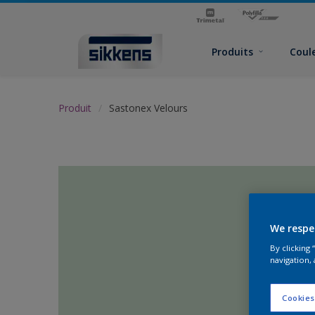
Produits
Coul
Produit
Sastonex Velours
We respe
By clicking
navigation, 
Cookies