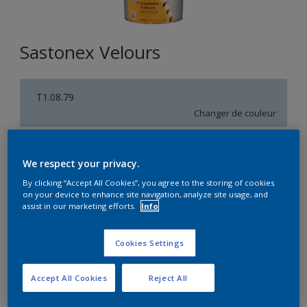
Sastonex Velours
T1.08.79
Changer de couleur
Format
We respect your privacy.
5L
15L
By clicking “Accept All Cookies”, you agree to the storing of cookies
on your device to enhance site navigation, analyze site usage, and
assist in our marketing efforts.
Info
Quantité
Calculateur de peinture
Calculer
Cookies Settings
Accept All Cookies
Reject All