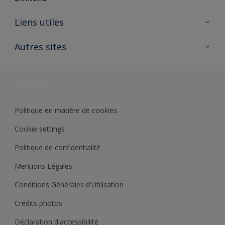
A propos de Sikkens
Liens utiles
Contactez nous
Ouvrir un magasin PASS
Autres sites
Trimetal
Sikkens Solutions
Polyfilla Pro
Wiki Peinture
Développement durable
Où jeter son pot de peinture ?
Politique en matière de cookies
Cookie settings
Politique de confidentialité
Mentions Légales
Conditions Générales d'Utilisation
Crédits photos
Déclaration d'accessibilité