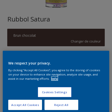
Rubbol Satura
Brun chocolat
Changer de couleur
Format
1L
2,5L
5L
We respect your privacy.
By clicking “Accept All Cookies”, you agree to the storing of cookies
on your device to enhance site navigation, analyze site usage, and
Quantité
Calculateur de peinture
assist in our marketing efforts.
Info
Calculer
Cookies Settings
Accept All Cookies
Reject All