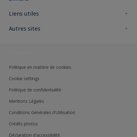
A propos de Sikkens
Liens utiles
Contactez nous
Ouvrir un magasin PASS
Autres sites
Trimetal
Sikkens Solutions
Polyfilla Pro
Wiki Peinture
Développement durable
Où jeter son pot de peinture ?
Politique en matière de cookies
Cookie settings
Politique de confidentialité
Mentions Légales
Conditions Générales d'Utilisation
Crédits photos
Déclaration d'accessibilité