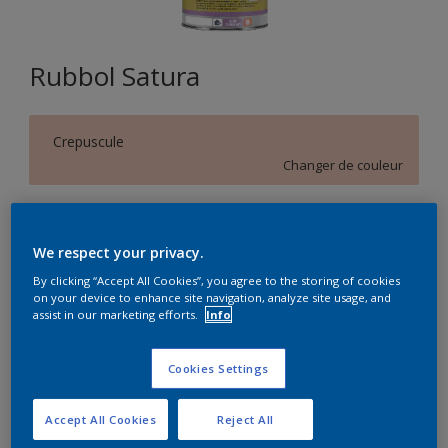
Rubbol Satura
Crepuscule
Changer de couleur
Format
1L
2,5L
5L
We respect your privacy.
By clicking “Accept All Cookies”, you agree to the storing of cookies
on your device to enhance site navigation, analyze site usage, and
Quantité
Calculateur de peinture
assist in our marketing efforts.
Info
Calculer
Cookies Settings
Accept All Cookies
Reject All