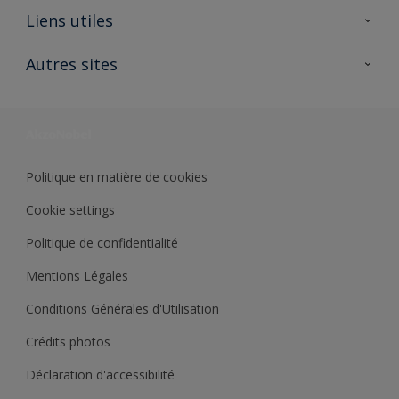
A propos de Sikkens
Liens utiles
Contactez nous
Ouvrir un magasin PASS
Autres sites
Trimetal
Sikkens Solutions
Polyfilla Pro
Wiki Peinture
Développement durable
Où jeter son pot de peinture ?
Politique en matière de cookies
Cookie settings
Politique de confidentialité
Mentions Légales
Conditions Générales d'Utilisation
Crédits photos
Déclaration d'accessibilité