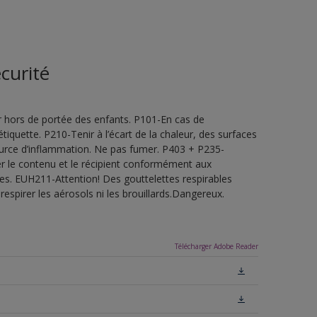
curité
 hors de portée des enfants. P101-En cas de
étiquette. P210-Tenir à l’écart de la chaleur, des surfaces
ource d’inflammation. Ne pas fumer. P403 + P235-
ner le contenu et le récipient conformément aux
les. EUH211-Attention! Des gouttelettes respirables
espirer les aérosols ni les brouillards.Dangereux.
Télécharger Adobe Reader