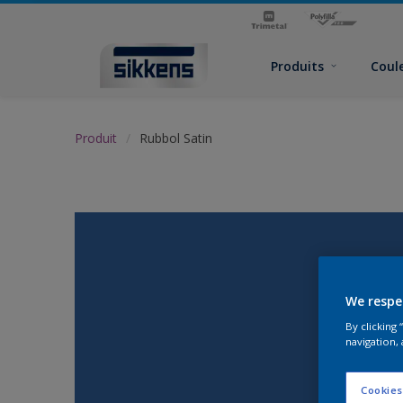
Produits
Coul
Produit
Rubbol Satin
We respe
By clicking
navigation, 
Cookies