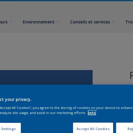
eurs
Environnement
Conseils et services
Tro
ct your privacy.
 “Accept All Cookies”, you agree to the storing of cookies on your device to enhanc
analyze site usage, and assist in our marketing efforts.
Info
F
 Settings
Accept All Cookies
Rej