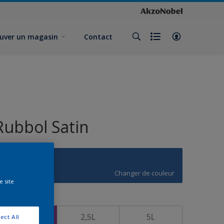
uver un magasin
Contact
Rubbol Satin
U3.39.34
Changer de couleur
e site
ormat
1L
2,5L
5L
ect All