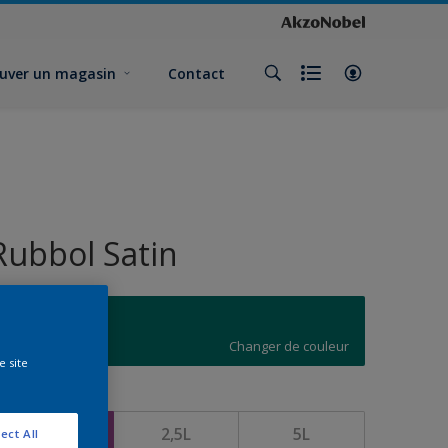
uver un magasin
Contact
Rubbol Satin
N6.51.33
Changer de couleur
e site
ormat
1L
2,5L
5L
ect All