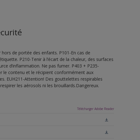
curité
 hors de portée des enfants. P101-En cas de
étiquette. P210-Tenir à l’écart de la chaleur, des surfaces
ource d’inflammation. Ne pas fumer. P403 + P235-
ner le contenu et le récipient conformément aux
les. EUH211-Attention! Des gouttelettes respirables
espirer les aérosols ni les brouillards.Dangereux.
Télécharger Adobe Reader