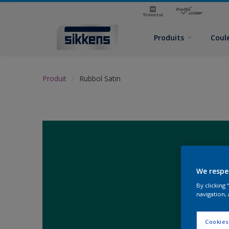
Produits
Coul
Produit
Rubbol Satin
We respe
By clicking
navigation, 
Cookies