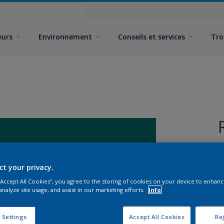
eurs
Environnement
Conseils et services
Tro
ct your privacy.
 “Accept All Cookies”, you agree to the storing of cookies on your device to enhanc
analyze site usage, and assist in our marketing efforts.
Info
F
 Settings
Accept All Cookies
Rej