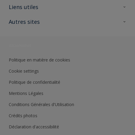
A propos de Sikkens
Liens utiles
Contactez nous
Ouvrir un magasin PASS
Autres sites
Trimetal
Sikkens Solutions
Polyfilla Pro
Wiki Peinture
Développement durable
Où jeter son pot de peinture ?
Politique en matière de cookies
Cookie settings
Politique de confidentialité
Mentions Légales
Conditions Générales d'Utilisation
Crédits photos
Déclaration d'accessibilité