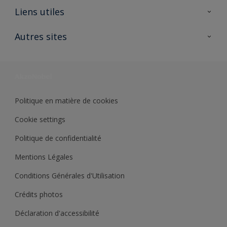
A propos de Sikkens
Liens utiles
Contactez nous
Ouvrir un magasin PASS
Autres sites
Trimetal
Sikkens Solutions
Polyfilla Pro
Wiki Peinture
Développement durable
Où jeter son pot de peinture ?
Politique en matière de cookies
Cookie settings
Politique de confidentialité
Mentions Légales
Conditions Générales d'Utilisation
Crédits photos
Déclaration d'accessibilité