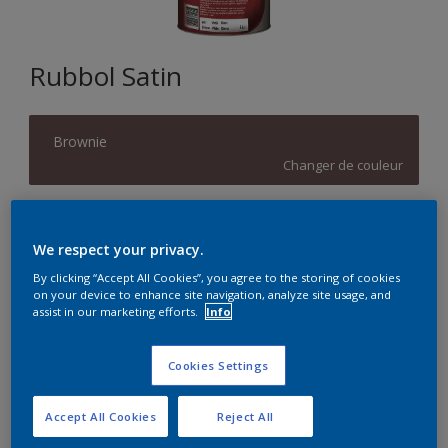
Rubbol Satin
Brownie
Changer de couleur
Format
We respect your privacy.
1L
2,5L
5L
By clicking “Accept All Cookies”, you agree to the storing of cookies
on your device to enhance site navigation, analyze site usage, and
Quantité
Calculateur de peinture
assist in our marketing efforts.
Info
Calculer
Cookies Settings
Accept All Cookies
Reject All