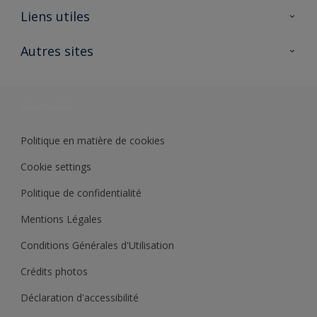
A propos de Sikkens
Liens utiles
Contactez nous
Ouvrir un magasin PASS
Autres sites
Trimetal
Sikkens Solutions
Polyfilla Pro
Wiki Peinture
Développement durable
Où jeter son pot de peinture ?
Politique en matière de cookies
Cookie settings
Politique de confidentialité
Mentions Légales
Conditions Générales d'Utilisation
Crédits photos
Déclaration d'accessibilité