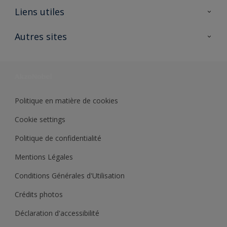
A propos de Sikkens
Liens utiles
Contactez nous
Ouvrir un magasin PASS
Autres sites
Trimetal
Sikkens Solutions
Polyfilla Pro
Wiki Peinture
Développement durable
Où jeter son pot de peinture ?
Politique en matière de cookies
Cookie settings
Politique de confidentialité
Mentions Légales
Conditions Générales d'Utilisation
Crédits photos
Déclaration d'accessibilité