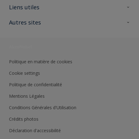
A propos de Sikkens
Liens utiles
Contactez nous
Ouvrir un magasin PASS
Autres sites
Trimetal
Sikkens Solutions
Polyfilla Pro
Wiki Peinture
Développement durable
Où jeter son pot de peinture ?
Politique en matière de cookies
Cookie settings
Politique de confidentialité
Mentions Légales
Conditions Générales d'Utilisation
Crédits photos
Déclaration d'accessibilité