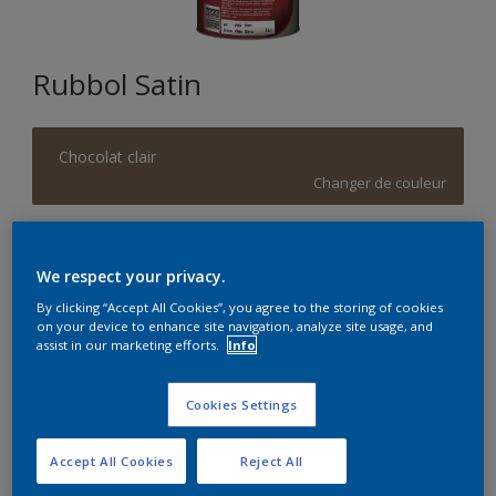
Rubbol Satin
Chocolat clair
Changer de couleur
Format
We respect your privacy.
1L
2,5L
5L
By clicking “Accept All Cookies”, you agree to the storing of cookies
on your device to enhance site navigation, analyze site usage, and
Quantité
Calculateur de peinture
assist in our marketing efforts.
Info
Calculer
Cookies Settings
Accept All Cookies
Reject All