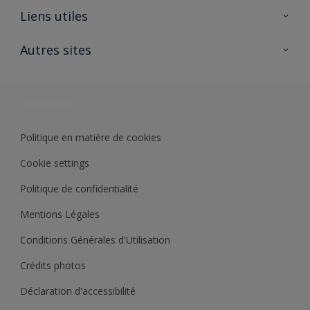
A propos de Sikkens
Liens utiles
Contactez nous
Ouvrir un magasin PASS
Autres sites
Trimetal
Sikkens Solutions
Polyfilla Pro
Wiki Peinture
Développement durable
Où jeter son pot de peinture ?
Politique en matière de cookies
Cookie settings
Politique de confidentialité
Mentions Légales
Conditions Générales d'Utilisation
Crédits photos
Déclaration d'accessibilité