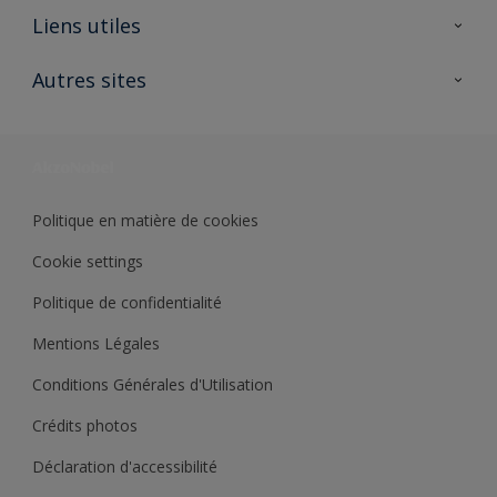
A propos de Sikkens
Liens utiles
Contactez nous
Ouvrir un magasin PASS
Autres sites
Trimetal
Sikkens Solutions
Polyfilla Pro
Wiki Peinture
Développement durable
Où jeter son pot de peinture ?
Politique en matière de cookies
Cookie settings
Politique de confidentialité
Mentions Légales
Conditions Générales d'Utilisation
Crédits photos
Déclaration d'accessibilité