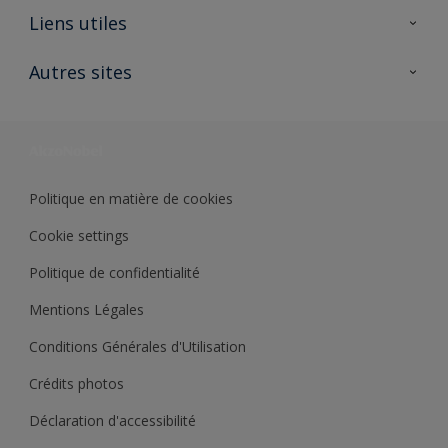
A propos de Sikkens
Liens utiles
Contactez nous
Ouvrir un magasin PASS
Autres sites
Trimetal
Sikkens Solutions
Polyfilla Pro
Wiki Peinture
Développement durable
Où jeter son pot de peinture ?
Politique en matière de cookies
Cookie settings
Politique de confidentialité
Mentions Légales
Conditions Générales d'Utilisation
Crédits photos
Déclaration d'accessibilité