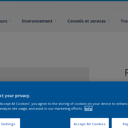
eurs
Environnement
Conseils et services
Tro
ct your privacy.
 “Accept All Cookies”, you agree to the storing of cookies on your device to enhanc
analyze site usage, and assist in our marketing efforts.
Info
F
 Settings
Accept All Cookies
Rej