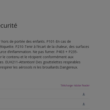
curité
 hors de portée des enfants. P101-En cas de
étiquette. P210-Tenir à l’écart de la chaleur, des surfaces
ource d’inflammation. Ne pas fumer. P403 + P235-
ner le contenu et le récipient conformément aux
les. EUH211-Attention! Des gouttelettes respirables
espirer les aérosols ni les brouillards.Dangereux.
Télécharger Adobe Reader