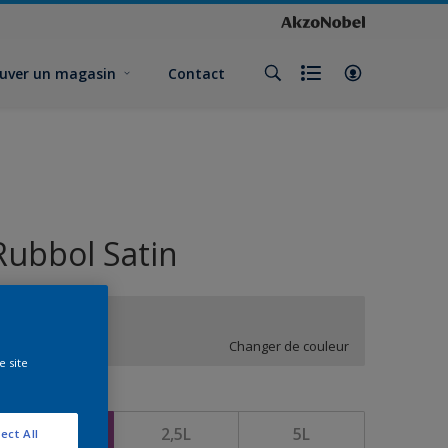
uver un magasin
Contact
Rubbol Satin
UN.00.87
Changer de couleur
e site
ormat
1L
2,5L
5L
ect All