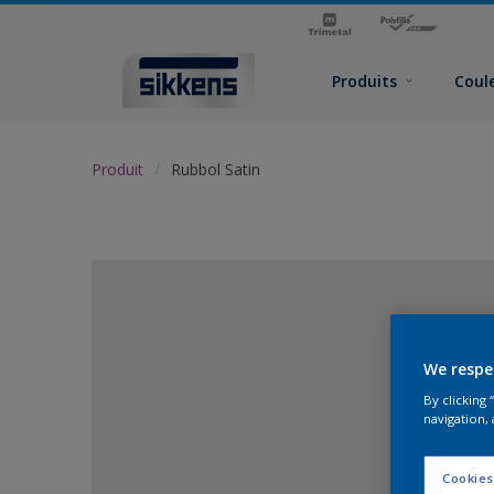
Produits
Coul
Produit
Rubbol Satin
We respe
By clicking
navigation, 
Cookies