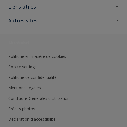
A propos de Sikkens
Liens utiles
Contactez nous
Ouvrir un magasin PASS
Autres sites
Trimetal
Sikkens Solutions
Polyfilla Pro
Wiki Peinture
Développement durable
Où jeter son pot de peinture ?
Politique en matière de cookies
Cookie settings
Politique de confidentialité
Mentions Légales
Conditions Générales d'Utilisation
Crédits photos
Déclaration d'accessibilité