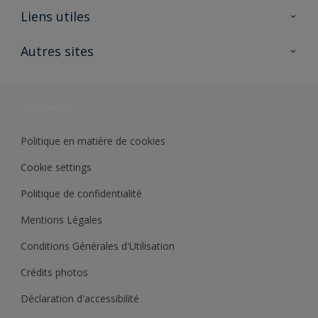
A propos de Sikkens
Liens utiles
Contactez nous
Ouvrir un magasin PASS
Autres sites
Trimetal
Sikkens Solutions
Polyfilla Pro
Wiki Peinture
Développement durable
Où jeter son pot de peinture ?
Politique en matière de cookies
Cookie settings
Politique de confidentialité
Mentions Légales
Conditions Générales d'Utilisation
Crédits photos
Déclaration d'accessibilité