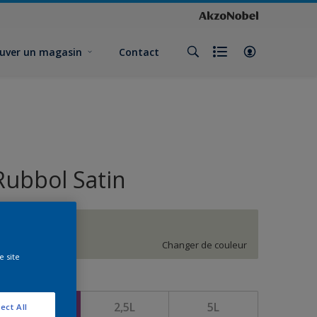
uver un magasin
Contact
Rubbol Satin
J2.03.81
Changer de couleur
e site
ormat
1L
2,5L
5L
ect All