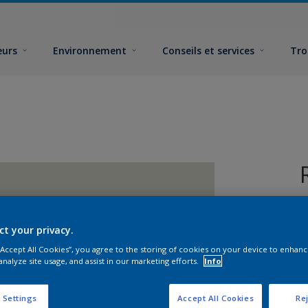
eurs
Environnement
Conseils et services
Tro
ct your privacy.
 “Accept All Cookies”, you agree to the storing of cookies on your device to enhanc
analyze site usage, and assist in our marketing efforts.
Info
F
 Settings
Accept All Cookies
Rej