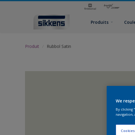
Produits
Coul
Produit
Rubbol Satin
We respe
By clicking
navigation, 
Cookies