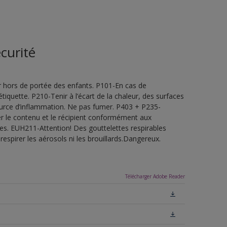
curité
 hors de portée des enfants. P101-En cas de
étiquette. P210-Tenir à l’écart de la chaleur, des surfaces
ource d’inflammation. Ne pas fumer. P403 + P235-
ner le contenu et le récipient conformément aux
les. EUH211-Attention! Des gouttelettes respirables
espirer les aérosols ni les brouillards.Dangereux.
Télécharger Adobe Reader