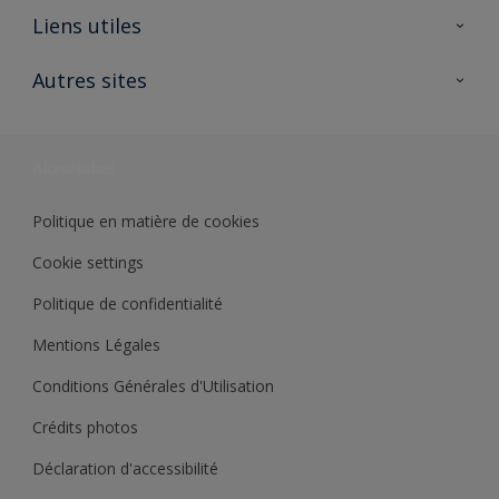
A propos de Sikkens
Liens utiles
Contactez nous
Ouvrir un magasin PASS
Autres sites
Trimetal
Sikkens Solutions
Polyfilla Pro
Wiki Peinture
Développement durable
Où jeter son pot de peinture ?
Politique en matière de cookies
Cookie settings
Politique de confidentialité
Mentions Légales
Conditions Générales d'Utilisation
Crédits photos
Déclaration d'accessibilité