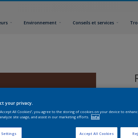
eurs
Environnement
Conseils et services
Tro
ct your privacy.
 “Accept All Cookies”, you agree to the storing of cookies on your device to enhanc
analyze site usage, and assist in our marketing efforts.
Info
F
 Settings
Accept All Cookies
Rej