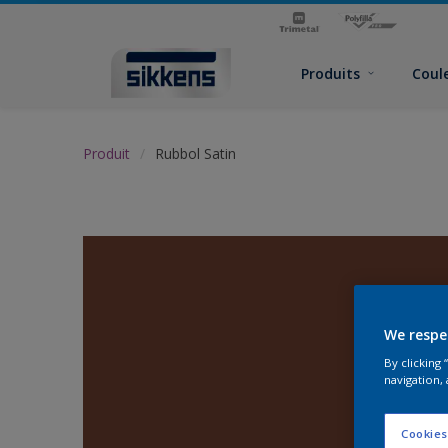
Produits
Coul
Produit
Rubbol Satin
We respe
By clicking
navigation, 
Cookies