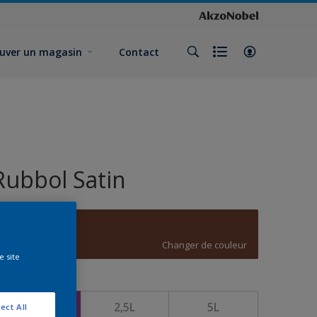
uver un magasin
Contact
Rubbol Satin
D1.36.25
Changer de couleur
e site
ormat
1L
2,5L
5L
ect All