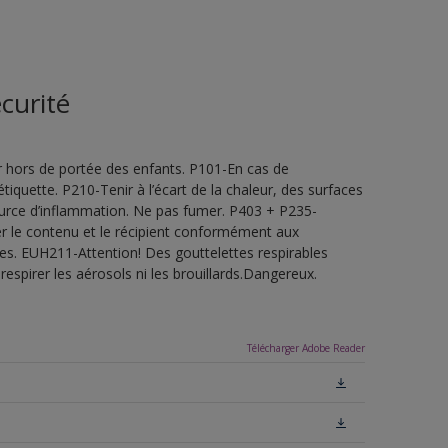
curité
 hors de portée des enfants. P101-En cas de
étiquette. P210-Tenir à l’écart de la chaleur, des surfaces
ource d’inflammation. Ne pas fumer. P403 + P235-
ner le contenu et le récipient conformément aux
les. EUH211-Attention! Des gouttelettes respirables
espirer les aérosols ni les brouillards.Dangereux.
Télécharger Adobe Reader