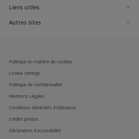
A propos de Sikkens
Liens utiles
Contactez nous
Ouvrir un magasin PASS
Autres sites
Trimetal
Sikkens Solutions
Polyfilla Pro
Wiki Peinture
Développement durable
Où jeter son pot de peinture ?
Politique en matière de cookies
Cookie settings
Politique de confidentialité
Mentions Légales
Conditions Générales d'Utilisation
Crédits photos
Déclaration d'accessibilité