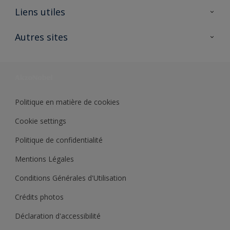
A propos de Sikkens
Liens utiles
Contactez nous
Ouvrir un magasin PASS
Autres sites
Trimetal
Sikkens Solutions
Polyfilla Pro
Wiki Peinture
Développement durable
Où jeter son pot de peinture ?
Politique en matière de cookies
Cookie settings
Politique de confidentialité
Mentions Légales
Conditions Générales d'Utilisation
Crédits photos
Déclaration d'accessibilité