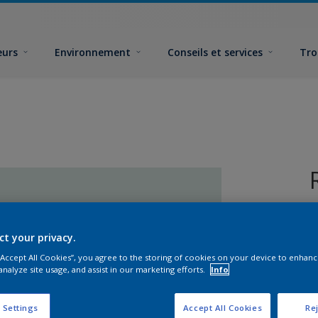
eurs
Environnement
Conseils et services
Tro
ct your privacy.
 “Accept All Cookies”, you agree to the storing of cookies on your device to enhanc
analyze site usage, and assist in our marketing efforts.
Info
F
 Settings
Accept All Cookies
Rej