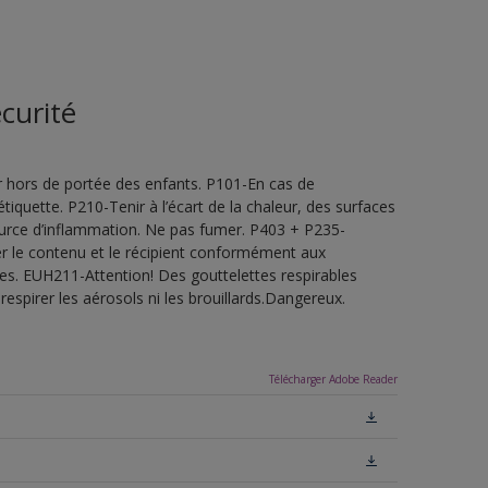
curité
 hors de portée des enfants. P101-En cas de
étiquette. P210-Tenir à l’écart de la chaleur, des surfaces
ource d’inflammation. Ne pas fumer. P403 + P235-
ner le contenu et le récipient conformément aux
les. EUH211-Attention! Des gouttelettes respirables
espirer les aérosols ni les brouillards.Dangereux.
Télécharger Adobe Reader