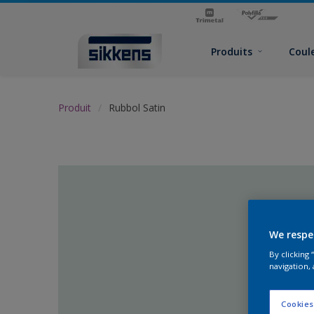
Produits
Coul
Produit
Rubbol Satin
We respe
By clicking
navigation, 
Cookies