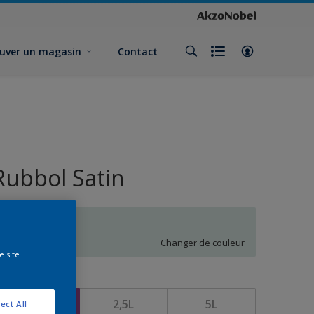
uver un magasin
Contact
Rubbol Satin
N7.03.85
Changer de couleur
e site
ormat
1L
2,5L
5L
ect All