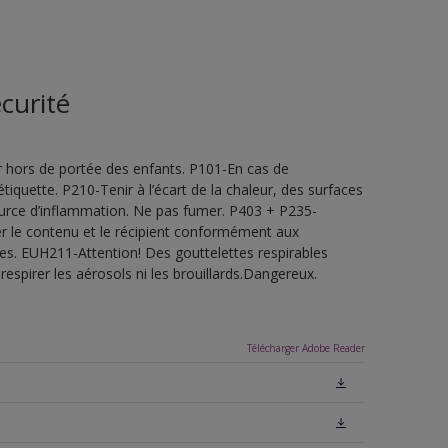
curité
 hors de portée des enfants. P101-En cas de
étiquette. P210-Tenir à l’écart de la chaleur, des surfaces
ource d’inflammation. Ne pas fumer. P403 + P235-
ner le contenu et le récipient conformément aux
les. EUH211-Attention! Des gouttelettes respirables
espirer les aérosols ni les brouillards.Dangereux.
Télécharger Adobe Reader