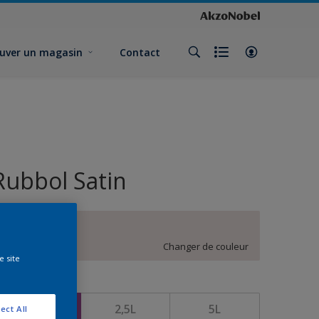
uver un magasin
Contact
Rubbol Satin
BN.01.84
Changer de couleur
e site
ormat
1L
2,5L
5L
ect All