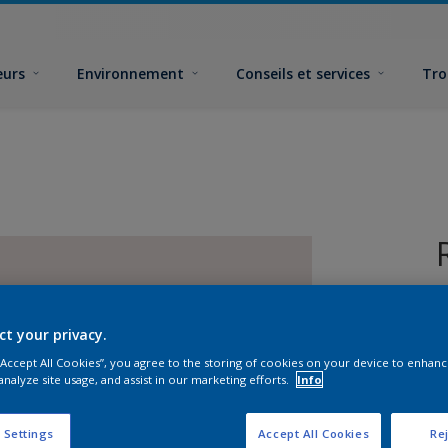
eurs
Environnement
Conseils et services
Tro
ct your privacy.
 “Accept All Cookies”, you agree to the storing of cookies on your device to enhanc
analyze site usage, and assist in our marketing efforts.
Info
F
 Settings
Accept All Cookies
Rej