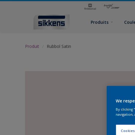
Produits
Coul
Produit
Rubbol Satin
We respe
By clicking
navigation, 
Cookies