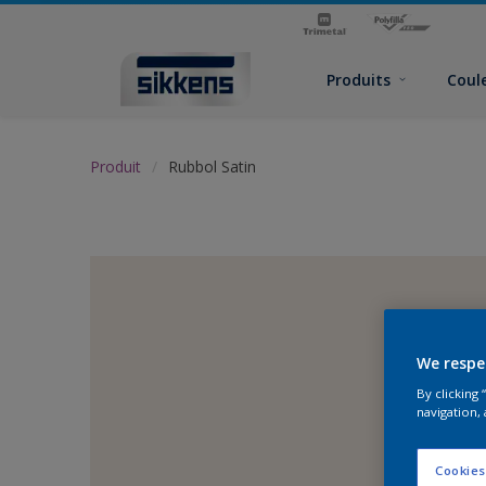
Produits
Coul
Produit
Rubbol Satin
We respe
By clicking
navigation, 
Cookies