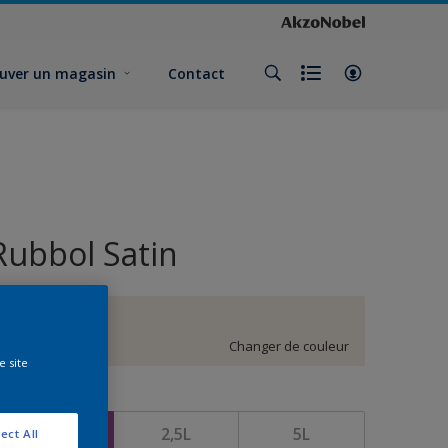
uver un magasin
Contact
Rubbol Satin
EN.02.90
Changer de couleur
e site
ormat
1L
2,5L
5L
ect All