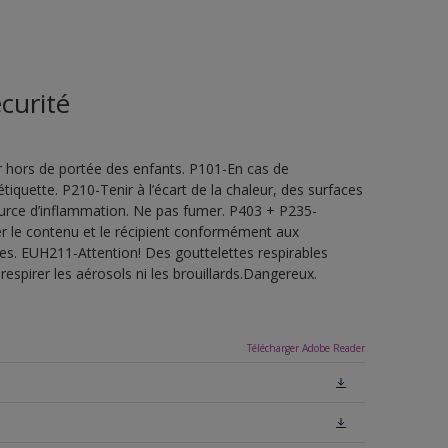
curité
 hors de portée des enfants. P101-En cas de
étiquette. P210-Tenir à l’écart de la chaleur, des surfaces
ource d’inflammation. Ne pas fumer. P403 + P235-
ner le contenu et le récipient conformément aux
les. EUH211-Attention! Des gouttelettes respirables
espirer les aérosols ni les brouillards.Dangereux.
Télécharger Adobe Reader