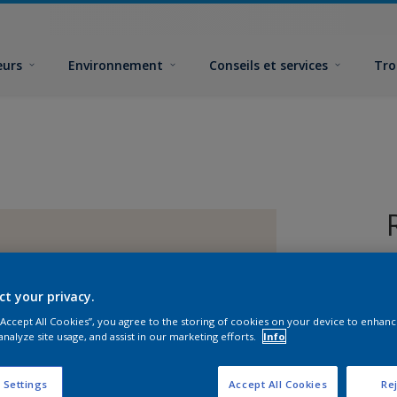
eurs
Environnement
Conseils et services
Tro
ct your privacy.
 “Accept All Cookies”, you agree to the storing of cookies on your device to enhanc
analyze site usage, and assist in our marketing efforts.
Info
F
 Settings
Accept All Cookies
Rej