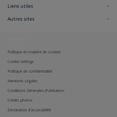
A propos de Sikkens
Liens utiles
Contactez nous
Ouvrir un magasin PASS
Autres sites
Trimetal
Sikkens Solutions
Polyfilla Pro
Wiki Peinture
Développement durable
Où jeter son pot de peinture ?
Politique en matière de cookies
Cookie settings
Politique de confidentialité
Mentions Légales
Conditions Générales d'Utilisation
Crédits photos
Déclaration d'accessibilité