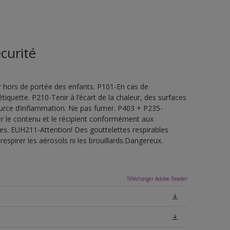
curité
 hors de portée des enfants. P101-En cas de
étiquette. P210-Tenir à l’écart de la chaleur, des surfaces
ource d’inflammation. Ne pas fumer. P403 + P235-
ner le contenu et le récipient conformément aux
les. EUH211-Attention! Des gouttelettes respirables
espirer les aérosols ni les brouillards.Dangereux.
Télécharger Adobe Reader