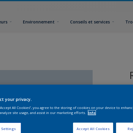
eurs
Environnement
Conseils et services
Tro
ct your privacy.
 “Accept All Cookies”, you agree to the storing of cookies on your device to enhanc
analyze site usage, and assist in our marketing efforts.
Info
F
 Settings
Accept All Cookies
Rej