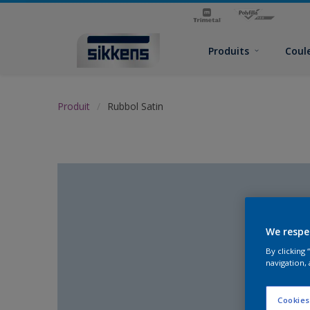
Produits
Coul
Produit
Rubbol Satin
We respe
By clicking
navigation, 
Cookies