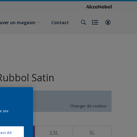
uver un magasin
Contact
Rubbol Satin
T1.08.79
Changer de couleur
e site
ormat
1L
2,5L
5L
ect All