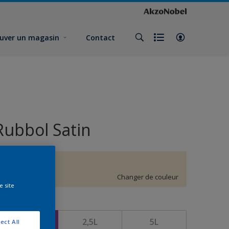
uver un magasin
Contact
Rubbol Satin
G3.08.88
Changer de couleur
e site
ormat
1L
2,5L
5L
ect All