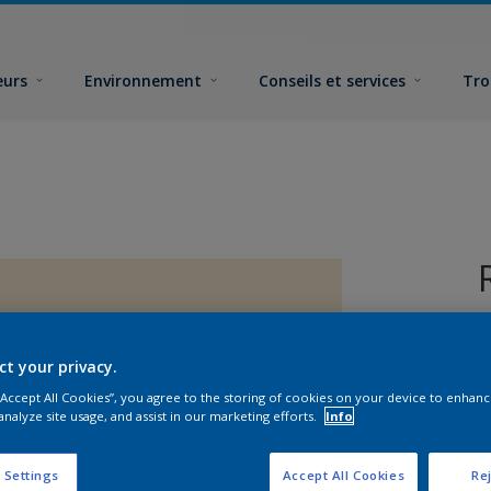
eurs
Environnement
Conseils et services
Tro
ct your privacy.
 “Accept All Cookies”, you agree to the storing of cookies on your device to enhanc
analyze site usage, and assist in our marketing efforts.
Info
F
 Settings
Accept All Cookies
Rej