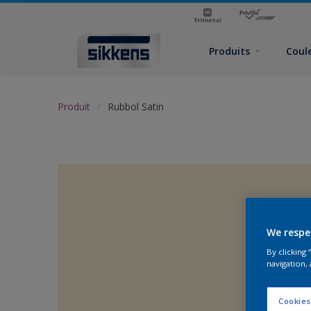
Produits
Coul
Produit
Rubbol Satin
We respe
By clicking
navigation, 
Cookies