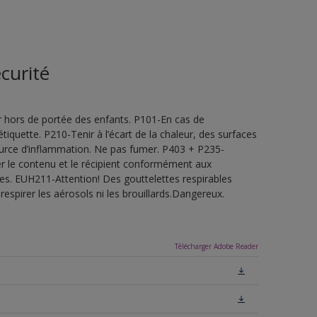
curité
 hors de portée des enfants. P101-En cas de
étiquette. P210-Tenir à l’écart de la chaleur, des surfaces
ource d’inflammation. Ne pas fumer. P403 + P235-
ner le contenu et le récipient conformément aux
les. EUH211-Attention! Des gouttelettes respirables
espirer les aérosols ni les brouillards.Dangereux.
Télécharger Adobe Reader