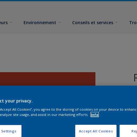
eurs
Environnement
Conseils et services
Tro
ct your privacy.
 “Accept All Cookies”, you agree to the storing of cookies on your device to enhanc
analyze site usage, and assist in our marketing efforts.
Info
F
 Settings
Accept All Cookies
Rej