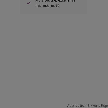
Multicouche, excellente
microporosité
Application Sikkens Exp