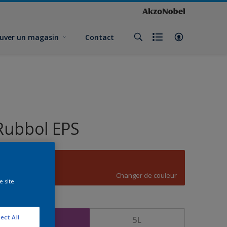
uver un magasin
Contact
Rubbol EPS
Orangé sang
Changer de couleur
e site
ormat
ect All
1L
5L