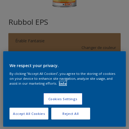
Rubbol EPS
Érable Fantaisie
Changer de couleur
Format
We respect your privacy.
1L
5L
By clicking “Accept All Cookies”, you agree to the storing of cookies
on your device to enhance site navigation, analyze site usage, and
assist in our marketing efforts.
Info
Quantité
Calculateur de peinture
Cookies Settings
Calculer
Accept All Cookies
Reject All