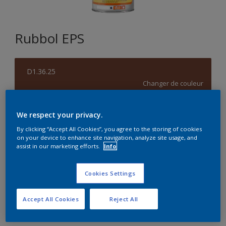
Rubbol EPS
D1.36.25
Changer de couleur
Format
We respect your privacy.
1L
5L
By clicking “Accept All Cookies”, you agree to the storing of cookies
on your device to enhance site navigation, analyze site usage, and
assist in our marketing efforts.
Info
Quantité
Calculateur de peinture
Cookies Settings
Calculer
Accept All Cookies
Reject All