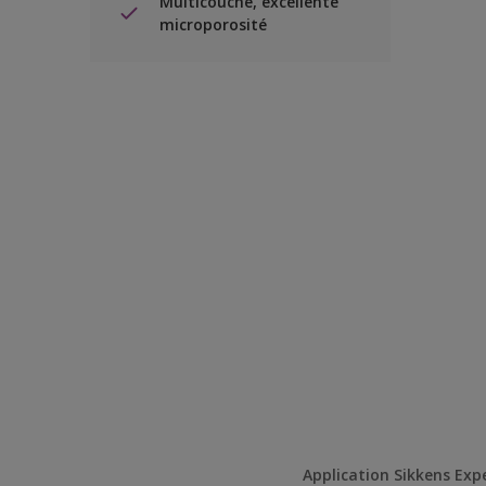
Multicouche, excellente
microporosité
Application Sikkens Exp