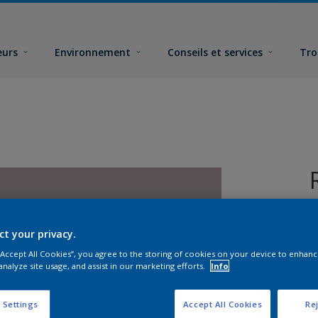
eurs
Environnement
Conseils et services
Tro
ct your privacy.
 “Accept All Cookies”, you agree to the storing of cookies on your device to enhanc
analyze site usage, and assist in our marketing efforts.
Info
F
 Settings
Accept All Cookies
Rej