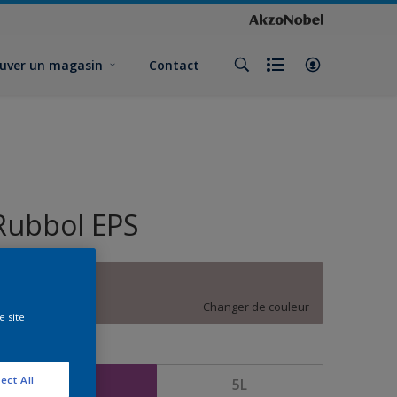
uver un magasin
Contact
Rubbol EPS
A4.04.63
Changer de couleur
e site
ormat
ect All
1L
5L