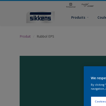
Produits
Coul
Produit
Rubbol EPS
We respe
By clicking
navigation, 
Cookies