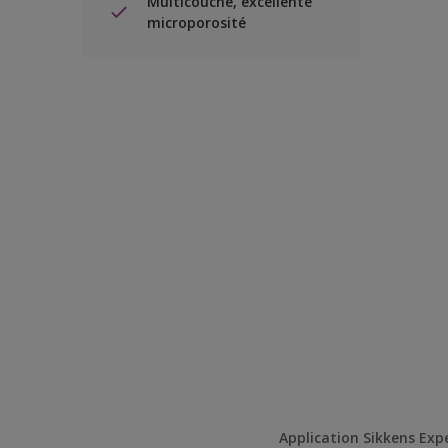
Multicouche, excellente
microporosité
Application Sikkens Exp