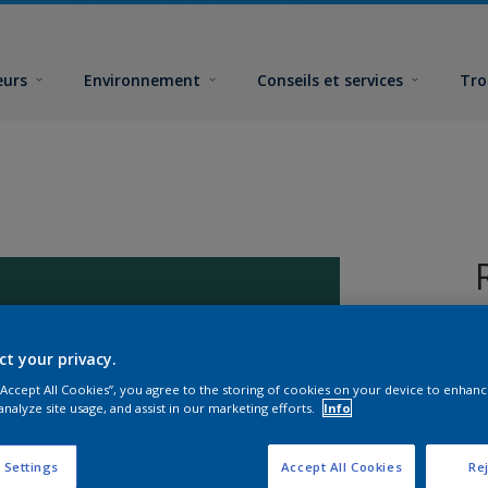
eurs
Environnement
Conseils et services
Tro
ct your privacy.
 “Accept All Cookies”, you agree to the storing of cookies on your device to enhanc
analyze site usage, and assist in our marketing efforts.
Info
F
 Settings
Accept All Cookies
Rej