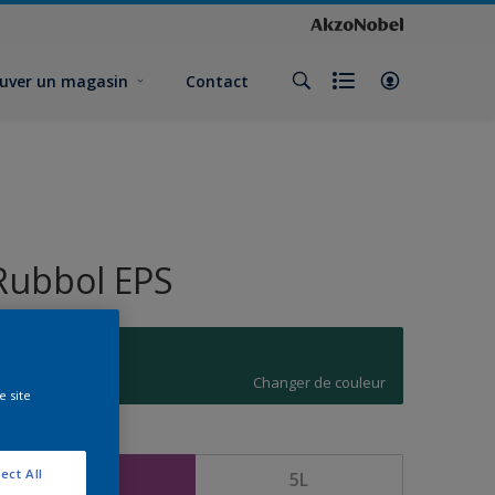
uver un magasin
Contact
Rubbol EPS
P0.30.30
Changer de couleur
e site
ormat
ect All
1L
5L