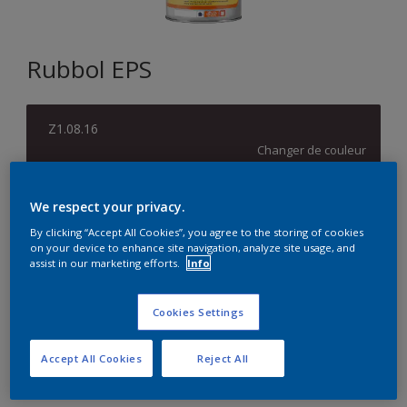
Rubbol EPS
Z1.08.16
Changer de couleur
Format
We respect your privacy.
1L
5L
By clicking “Accept All Cookies”, you agree to the storing of cookies
on your device to enhance site navigation, analyze site usage, and
assist in our marketing efforts.
Info
Quantité
Calculateur de peinture
Cookies Settings
Calculer
Accept All Cookies
Reject All