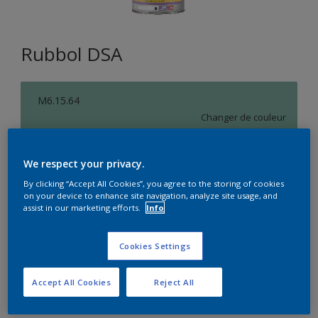
Rubbol DSA
M6.15.64
Changer de couleur
Format
We respect your privacy.
1L
2,5L
5L
By clicking “Accept All Cookies”, you agree to the storing of cookies
on your device to enhance site navigation, analyze site usage, and
assist in our marketing efforts.
Info
Quantité
Calculateur de peinture
Calculer
Cookies Settings
Accept All Cookies
Reject All