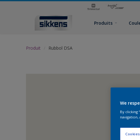
Produits
Coul
Produit
Rubbol DSA
We respe
By clicking
navigation, 
Cookies