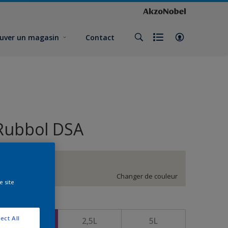
uver un magasin
Contact
Rubbol DSA
HN.02.83
Changer de couleur
e site
ormat
ect All
1L
2,5L
5L