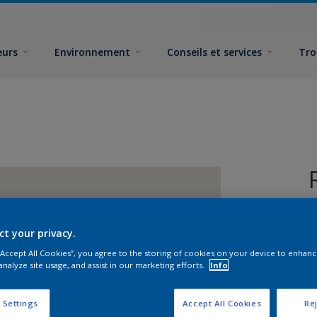
eurs
Environnement
Conseils et services
Tro
ct your privacy.
 “Accept All Cookies”, you agree to the storing of cookies on your device to enhanc
analyze site usage, and assist in our marketing efforts.
Info
F
 Settings
Accept All Cookies
Rej