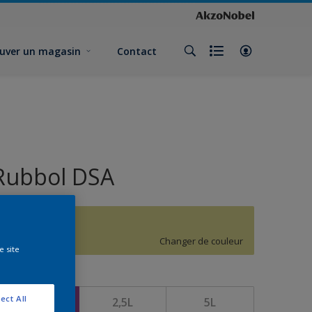
uver un magasin
Contact
Rubbol DSA
G8.26.77
Changer de couleur
e site
ormat
ect All
1L
2,5L
5L