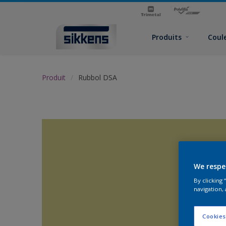
Produits
Coul
Produit
Rubbol DSA
We respe
By clicking
navigation, 
Cookies