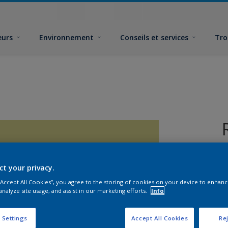
eurs
Environnement
Conseils et services
Tro
ct your privacy.
 “Accept All Cookies”, you agree to the storing of cookies on your device to enhanc
analyze site usage, and assist in our marketing efforts.
Info
F
 Settings
Accept All Cookies
Rej