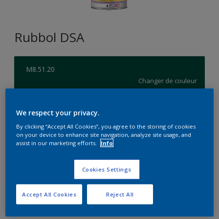
Rubbol DSA
M8.51.20
Changer de couleur
Format
We respect your privacy.
1L
2,5L
5L
By clicking “Accept All Cookies”, you agree to the storing of cookies
on your device to enhance site navigation, analyze site usage, and
assist in our marketing efforts.
Info
Quantité
Calculateur de peinture
Calculer
Cookies Settings
Accept All Cookies
Reject All