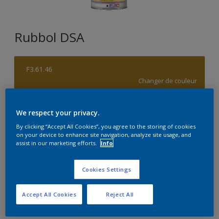
Rubbol DSA
F3.61.46
Changer de couleur
Format
We respect your privacy.
1L
2,5L
5L
By clicking “Accept All Cookies”, you agree to the storing of cookies
on your device to enhance site navigation, analyze site usage, and
assist in our marketing efforts.
Info
Quantité
Calculateur de peinture
Calculer
Cookies Settings
Accept All Cookies
Reject All