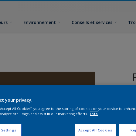
eurs
Environnement
Conseils et services
Tro
ct your privacy.
 “Accept All Cookies”, you agree to the storing of cookies on your device to enhanc
analyze site usage, and assist in our marketing efforts.
Info
F
 Settings
Accept All Cookies
Rej