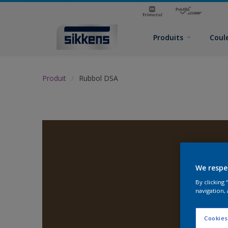
Produits
Coul
Produit
Rubbol DSA
We respe
By clicking
navigation, 
Cookies