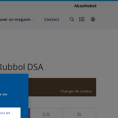
uver un magasin
Contact
Rubbol DSA
E4.29.21
Changer de couleur
e site
ormat
ect All
1L
2,5L
5L