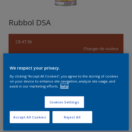
Rubbol DSA
C8.47.36
Changer de couleur
Format
We respect your privacy.
1L
2,5L
5L
By clicking “Accept All Cookies”, you agree to the storing of cookies
on your device to enhance site navigation, analyze site usage, and
assist in our marketing efforts.
Info
Quantité
Calculateur de peinture
Calculer
Cookies Settings
Accept All Cookies
Reject All