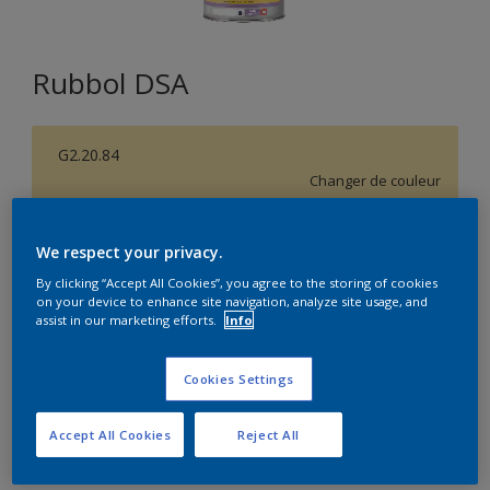
Rubbol DSA
G2.20.84
Changer de couleur
Format
We respect your privacy.
1L
2,5L
5L
By clicking “Accept All Cookies”, you agree to the storing of cookies
on your device to enhance site navigation, analyze site usage, and
assist in our marketing efforts.
Info
Quantité
Calculateur de peinture
Calculer
Cookies Settings
Accept All Cookies
Reject All