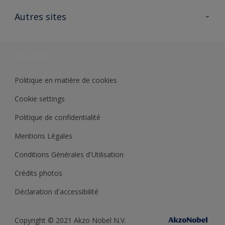
Contactez nous
Ouvrir un magasin PASS
Autres sites
Trimetal
Sikkens Solutions
Polyfilla Pro
Wiki Peinture
Développement durable
Où jeter son pot de peinture ?
Politique en matière de cookies
Cookie settings
Politique de confidentialité
Mentions Légales
Conditions Générales d'Utilisation
Crédits photos
Déclaration d'accessibilité
Copyright © 2021 Akzo Nobel N.V.