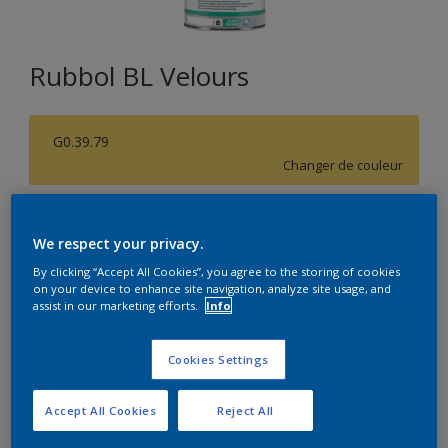
Rubbol BL Velours
G0.39.79
Changer de couleur
Format
We respect your privacy.
1L
2,5L
By clicking “Accept All Cookies”, you agree to the storing of cookies
on your device to enhance site navigation, analyze site usage, and
assist in our marketing efforts.
Info
Quantité
Calculateur de peinture
Calculer
Cookies Settings
Accept All Cookies
Reject All