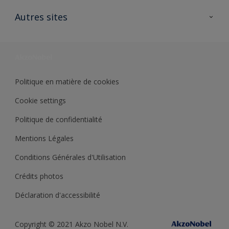
Contactez nous
Ouvrir un magasin PASS
Autres sites
Trimetal
Sikkens Solutions
Polyfilla Pro
Wiki Peinture
Développement durable
Où jeter son pot de peinture ?
Politique en matière de cookies
Cookie settings
Politique de confidentialité
Mentions Légales
Conditions Générales d'Utilisation
Crédits photos
Déclaration d'accessibilité
Copyright © 2021 Akzo Nobel N.V.