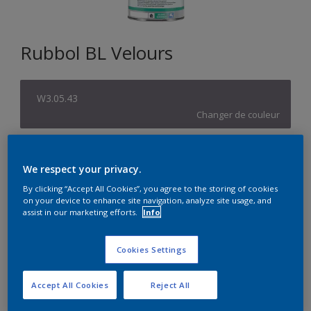
Rubbol BL Velours
W3.05.43
Changer de couleur
Format
We respect your privacy.
1L
2,5L
By clicking “Accept All Cookies”, you agree to the storing of cookies
on your device to enhance site navigation, analyze site usage, and
assist in our marketing efforts.
Info
Quantité
Calculateur de peinture
Calculer
Cookies Settings
Accept All Cookies
Reject All