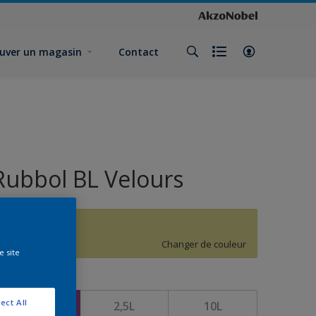
uver un magasin
Contact
Rubbol BL Velours
G8.26.77
Changer de couleur
e site
ormat
ect All
1L
2,5L
10L