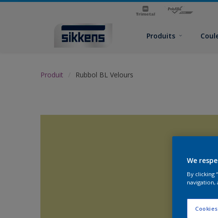
Produits
Coul
Produit
Rubbol BL Velours
We respe
By clicking
navigation, 
Cookies