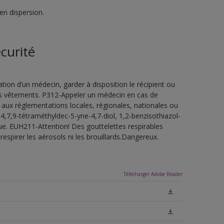
en dispersion.
curité
ion d’un médecin, garder à disposition le récipient ou
 les vêtements. P312-Appeler un médecin en cas de
 aux réglementations locales, régionales, nationales ou
4,7,9-tétraméthyldec-5-yne-4,7-diol, 1,2-benzisothiazol-
ue. EUH211-Attention! Des gouttelettes respirables
espirer les aérosols ni les brouillards.Dangereux.
Télécharger Adobe Reader