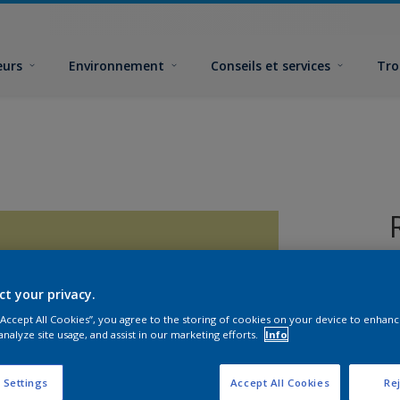
eurs
Environnement
Conseils et services
Tro
ct your privacy.
 “Accept All Cookies”, you agree to the storing of cookies on your device to enhanc
analyze site usage, and assist in our marketing efforts.
Info
F
 Settings
Accept All Cookies
Rej