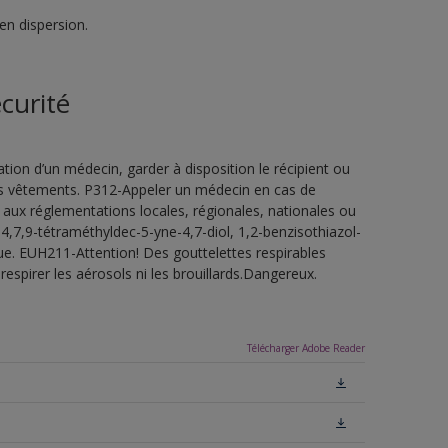
en dispersion.
curité
ion d’un médecin, garder à disposition le récipient ou
 les vêtements. P312-Appeler un médecin en cas de
 aux réglementations locales, régionales, nationales ou
4,7,9-tétraméthyldec-5-yne-4,7-diol, 1,2-benzisothiazol-
ue. EUH211-Attention! Des gouttelettes respirables
espirer les aérosols ni les brouillards.Dangereux.
Télécharger Adobe Reader