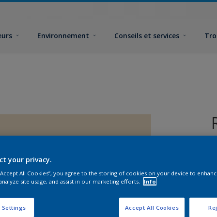
eurs
Environnement
Conseils et services
Tro
ct your privacy.
 “Accept All Cookies”, you agree to the storing of cookies on your device to enhanc
analyze site usage, and assist in our marketing efforts.
Info
F
 Settings
Accept All Cookies
Rej