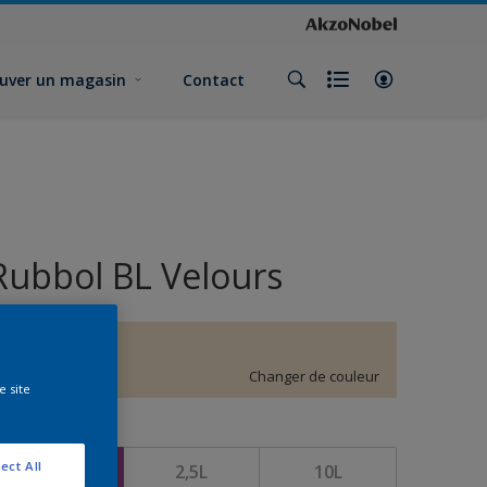
uver un magasin
Contact
Rubbol BL Velours
F4.09.84
Changer de couleur
e site
ormat
ect All
1L
2,5L
10L