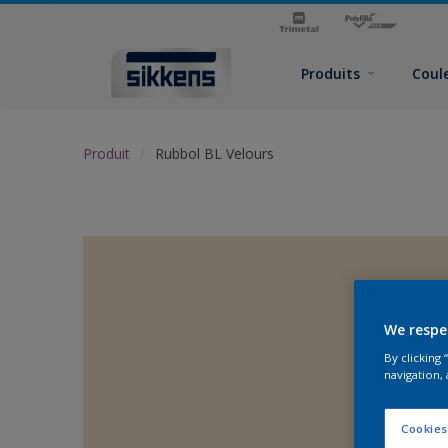
Produits
Coul
Produit
Rubbol BL Velours
We respe
By clicking
navigation, 
Cookies