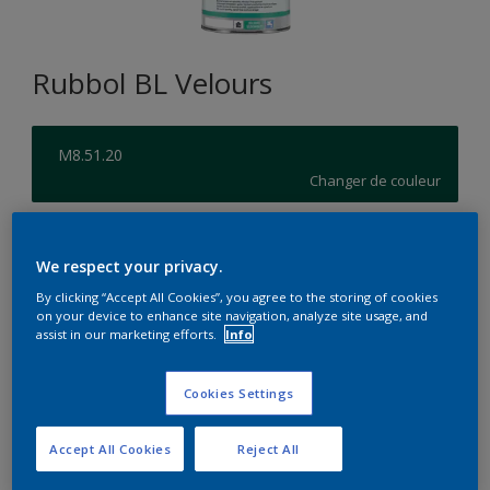
Rubbol BL Velours
M8.51.20
Changer de couleur
Format
We respect your privacy.
1L
2,5L
By clicking “Accept All Cookies”, you agree to the storing of cookies
on your device to enhance site navigation, analyze site usage, and
assist in our marketing efforts.
Info
Quantité
Calculateur de peinture
Calculer
Cookies Settings
Accept All Cookies
Reject All