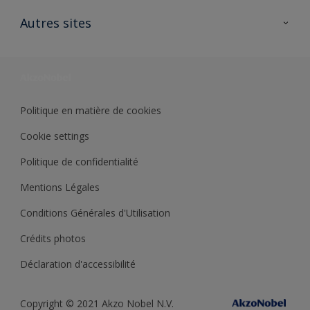
Contactez nous
Ouvrir un magasin PASS
Autres sites
Trimetal
Sikkens Solutions
Polyfilla Pro
Wiki Peinture
Développement durable
Où jeter son pot de peinture ?
Politique en matière de cookies
Cookie settings
Politique de confidentialité
Mentions Légales
Conditions Générales d'Utilisation
Crédits photos
Déclaration d'accessibilité
Copyright © 2021 Akzo Nobel N.V.