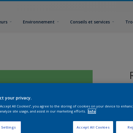
eurs
Environnement
Conseils et services
Tro
ct your privacy.
 “Accept All Cookies”, you agree to the storing of cookies on your device to enhanc
analyze site usage, and assist in our marketing efforts.
Info
F
 Settings
Accept All Cookies
Rej