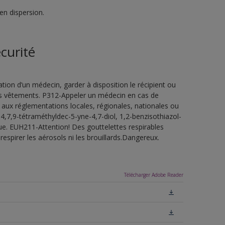
en dispersion.
curité
ion d’un médecin, garder à disposition le récipient ou
 les vêtements. P312-Appeler un médecin en cas de
 aux réglementations locales, régionales, nationales ou
4,7,9-tétraméthyldec-5-yne-4,7-diol, 1,2-benzisothiazol-
ue. EUH211-Attention! Des gouttelettes respirables
espirer les aérosols ni les brouillards.Dangereux.
Télécharger Adobe Reader