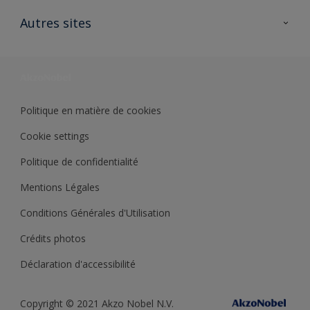
Contactez nous
Ouvrir un magasin PASS
Autres sites
Trimetal
Sikkens Solutions
Polyfilla Pro
Wiki Peinture
Développement durable
Où jeter son pot de peinture ?
Politique en matière de cookies
Cookie settings
Politique de confidentialité
Mentions Légales
Conditions Générales d'Utilisation
Crédits photos
Déclaration d'accessibilité
Copyright © 2021 Akzo Nobel N.V.