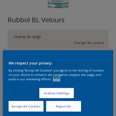
Rubbol BL Velours
Champ de neige
Changer de couleur
Format
We respect your privacy.
1L
2,5L
10L
By clicking “Accept All Cookies”, you agree to the storing of cookies
on your device to enhance site navigation, analyze site usage, and
assist in our marketing efforts.
Info
Quantité
Calculateur de peinture
Calculer
Cookies Settings
Accept All Cookies
Reject All